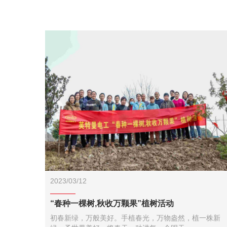
2023/03/12
“春种一棵树,秋收万颗果”植树活动
初春新绿，万般美好。手植春光，万物盎然，植一株新