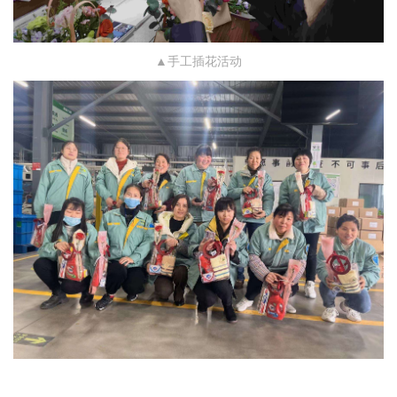
▲手工插花活动